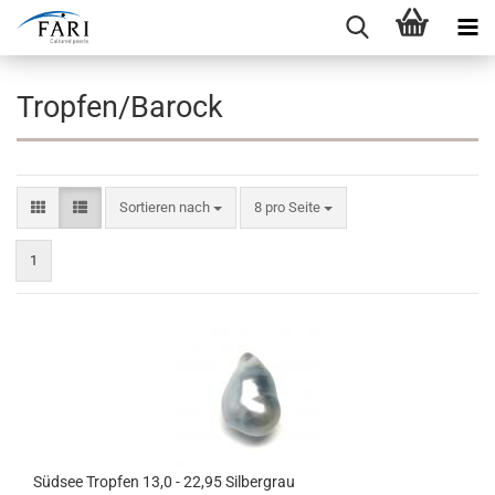
Tropfen/Barock
Sortieren nach
pro Seite
Sortieren nach
8 pro Seite
1
Südsee Tropfen 13,0 - 22,95 Silbergrau