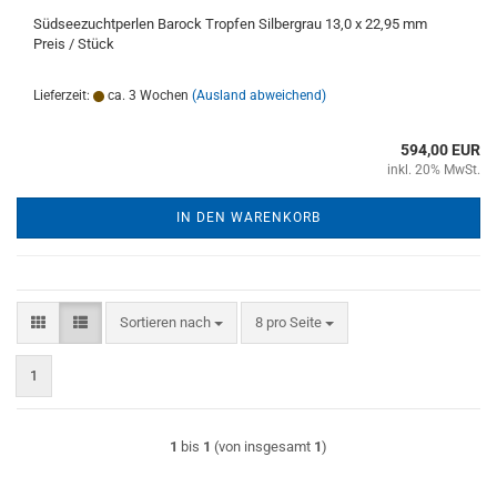
Südseezuchtperlen Barock Tropfen Silbergrau 13,0 x 22,95 mm
Preis / Stück
Lieferzeit:
ca. 3 Wochen
(Ausland abweichend)
594,00 EUR
inkl. 20% MwSt.
IN DEN WARENKORB
Sortieren nach
pro Seite
Sortieren nach
8 pro Seite
1
1
bis
1
(von insgesamt
1
)