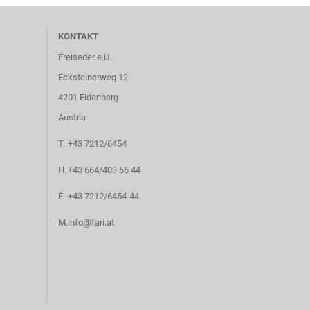
KONTAKT
Freiseder e.U.
Ecksteinerweg 12
4201 Eidenberg
Austria
T.
+43 7212/6454
H.
+43 664/403 66 44
F.
+43 7212/6454-44
M.
info@fari.at