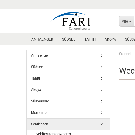
Alle
ANHAENGER
SÜDSEE
TAHITI
AKOYA
SÜSS
Startseite
Anhaenger
Südsee
Wec
Tahiti
Akoya
Süßwasser
Momento
Schliessen
Schliessen anzeigen