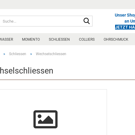
Unser Shop
Suche...
an U
JETZT H
WASSER
MOMENTO
SCHLIESSEN
COLLIERS
OHRSCHMUCK
»
»
Schliessen
Wechselschliessen
hselschliessen