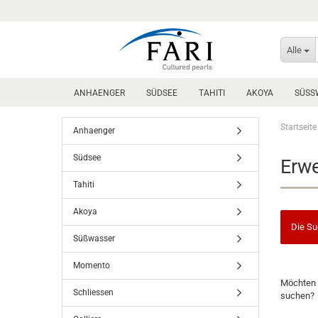
Alle
ANHAENGER
SÜDSEE
TAHITI
AKOYA
SÜSS
Startseite
Anhaenger
Südsee
Erwe
Tahiti
Akoya
Die Su
Süßwasser
Momento
MÖCHTE
Möchten 
SIE
Schliessen
suchen?
NOCH
EINMAL