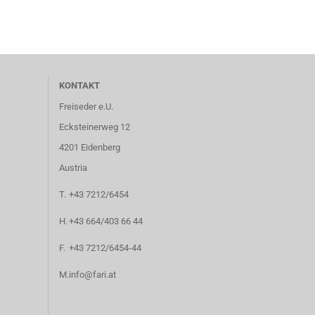
KONTAKT
Freiseder e.U.
Ecksteinerweg 12
4201 Eidenberg
Austria
T.
+43 7212/6454
H.
+43 664/403 66 44
F.
+43 7212/6454-44
M.
info@fari.at