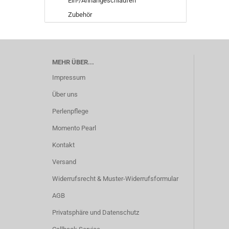
Ein-/Anhängeschlaufen
Zubehör
MEHR ÜBER...
Impressum
Über uns
Perlenpflege
Momento Pearl
Kontakt
Versand
Widerrufsrecht & Muster-Widerrufsformular
AGB
Privatsphäre und Datenschutz