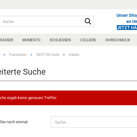
Unser Shop
Suche...
an U
JETZT H
WASSER
MOMENTO
SCHLIESSEN
COLLIERS
OHRSCHMUCK
»
»
»
Furnituren
585/750 Gold
Haken
iterte Suche
che ergab keine genauen Treffer.
N
Sie noch einmal