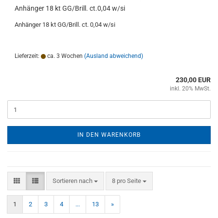
Anhänger 18 kt GG/Brill. ct.0,04 w/si
Anhänger 18 kt GG/Brill. ct. 0,04 w/si
Lieferzeit:
ca. 3 Wochen
(Ausland abweichend)
230,00 EUR
inkl. 20% MwSt.
IN DEN WARENKORB
Sortieren nach
pro Seite
Sortieren nach
8 pro Seite
1
2
3
4
...
13
»