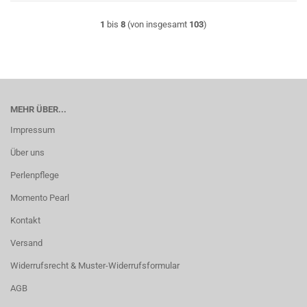
1
bis
8
(von insgesamt
103
)
MEHR ÜBER...
Impressum
Über uns
Perlenpflege
Momento Pearl
Kontakt
Versand
Widerrufsrecht & Muster-Widerrufsformular
AGB