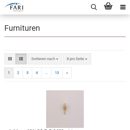
Furnituren
Sortieren nach
pro Seite
Sortieren nach
8 pro Seite
1
2
3
4
...
13
»