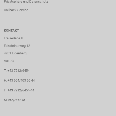
Privatsphäre und Datenschutz
Callback Service
KONTAKT
Freiseder e.U.
Ecksteinerweg 12
4201 Eidenberg
Austria
T.
+43 7212/6454
H.
+43 664/403 66 44
F.
+43 7212/6454-44
M.
info@fari.at